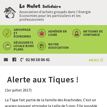
Le Mulot
Solidaire
Association d'achats groupés dans l'énergie
Economies pour les particuliers et les
professionnels
GROUPAGE
ADHÉRER
EN
ARTISANS
DE
ET
LIGNE
CONFIANCE
ÉCONOMIES
DÉCOUVERTE
NOTRE
LOCALE
BONS
ASSOCIATION
PLANS
02 90 38 06 41
MENU ☰
Alerte aux Tiques !
(1er juillet 2017)
La Tique fait partie de la famille des Arachnides. C’est un
acarien pouvant atteindre la taille de 5 mm. Elle possède