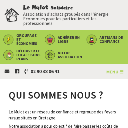
Le Mulot
Solidaire
Association d'achats groupés dans l'énergie
Economies pour les particuliers et les
professionnels
GROUPAGE
ADHÉRER
EN
ARTISANS
DE
ET
LIGNE
CONFIANCE
ÉCONOMIES
DÉCOUVERTE
NOTRE
LOCALE
BONS
ASSOCIATION
PLANS
02 90 38 06 41
MENU ☰
QUI SOMMES NOUS ?
Le Mulot est un réseau de confiance et regroupe des foyers
ruraux situés en Bretagne.
Notre association a pour objectif de faire baisser les coûts de