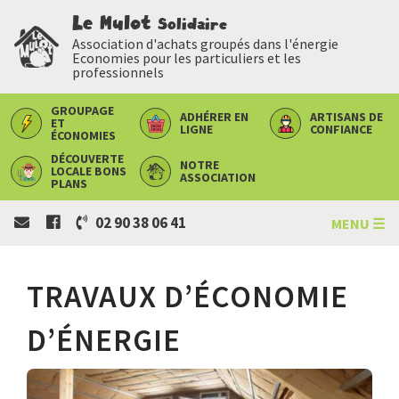
Le Mulot
Solidaire
Association d'achats groupés dans l'énergie
Economies pour les particuliers et les
professionnels
GROUPAGE
ADHÉRER
EN
ARTISANS
DE
ET
LIGNE
CONFIANCE
ÉCONOMIES
DÉCOUVERTE
NOTRE
LOCALE
BONS
ASSOCIATION
PLANS
02 90 38 06 41
MENU ☰
TRAVAUX D’ÉCONOMIE
D’ÉNERGIE