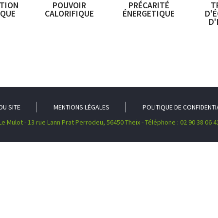
ITION
POUVOIR
PRÉCARITÉ
T
IQUE
CALORIFIQUE
ÉNERGETIQUE
D'
D'
DU SITE
MENTIONS LÉGALES
POLITIQUE DE CONFIDENTI
Le Mulot - 13 rue Lann Prat Perrodeu, 56450 Theix - Téléphone : 02 90 38 06 4