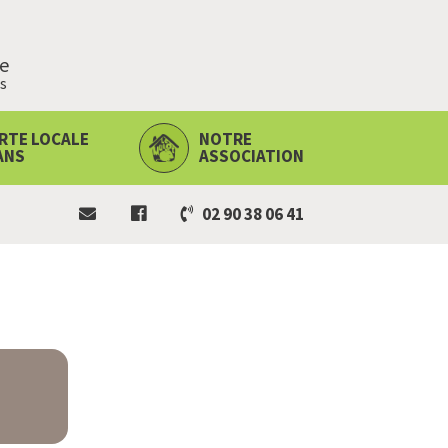
ie
s
RTE LOCALE
NOTRE
ANS
ASSOCIATION
02 90 38 06 41