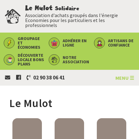
Le Mulot
Solidaire
Association d'achats groupés dans l'énergie
Economies pour les particuliers et les
professionnels
GROUPAGE
ADHÉRER
EN
ARTISANS
DE
ET
LIGNE
CONFIANCE
ÉCONOMIES
DÉCOUVERTE
NOTRE
LOCALE
BONS
ASSOCIATION
PLANS
02 90 38 06 41
MENU ☰
Le Mulot