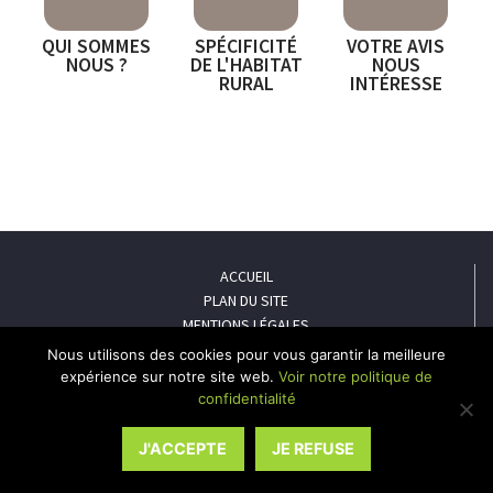
QUI SOMMES
SPÉCIFICITÉ
VOTRE AVIS
NOUS ?
DE L'HABITAT
NOUS
RURAL
INTÉRESSE
ACCUEIL
PLAN DU SITE
MENTIONS LÉGALES
POLITIQUE DE CONFIDENTIALITÉ
Nous utilisons des cookies pour vous garantir la meilleure
CONTACT
expérience sur notre site web.
Voir notre politique de
confidentialité
Le Mulot - 13 rue Lann Prat Perrodeu, 56450 Theix - Téléphone : 02 90
38 06 41
J'ACCEPTE
JE REFUSE