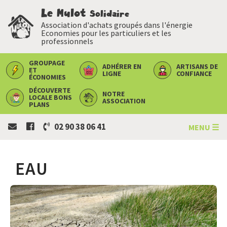
Le Mulot
Solidaire
Association d'achats groupés dans l'énergie
Economies pour les particuliers et les
professionnels
GROUPAGE
ADHÉRER
EN
ARTISANS
DE
ET
LIGNE
CONFIANCE
ÉCONOMIES
DÉCOUVERTE
NOTRE
LOCALE
BONS
ASSOCIATION
PLANS
02 90 38 06 41
MENU ☰
EAU