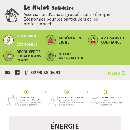
Le Mulot
Solidaire
Association d'achats groupés dans l'énergie
Economies pour les particuliers et les
professionnels
GROUPAGE
ADHÉRER
EN
ARTISANS
DE
ET
LIGNE
CONFIANCE
ÉCONOMIES
DÉCOUVERTE
NOTRE
LOCALE
BONS
ASSOCIATION
PLANS
02 90 38 06 41
MENU ☰
ÉNERGIE