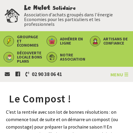
Le Mulot
Solidaire
Association d'achats groupés dans l'énergie
Economies pour les particuliers et les
professionnels
GROUPAGE
ADHÉRER
EN
ARTISANS
DE
ET
LIGNE
CONFIANCE
ÉCONOMIES
DÉCOUVERTE
NOTRE
LOCALE
BONS
ASSOCIATION
PLANS
02 90 38 06 41
MENU ☰
Le Compost !
C’est la rentrée avec son lot de bonnes résolutions : on
commence tout de suite et on démarre un compost (ou
compostage) pour préparer la prochaine saison !! En