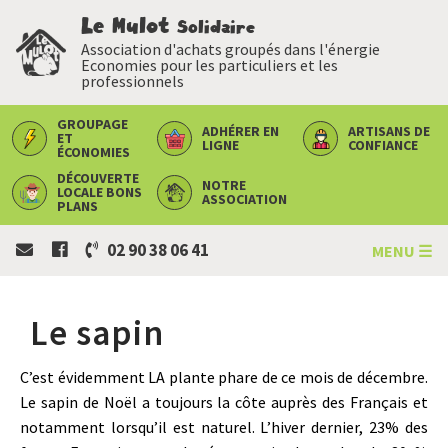
Le Mulot
Solidaire
Association d'achats groupés dans l'énergie
Economies pour les particuliers et les
professionnels
GROUPAGE
ADHÉRER
EN
ARTISANS
DE
ET
LIGNE
CONFIANCE
ÉCONOMIES
DÉCOUVERTE
NOTRE
LOCALE
BONS
ASSOCIATION
PLANS
02 90 38 06 41
MENU ☰
Le sapin
C’est évidemment LA plante phare de ce mois de décembre.
Le sapin de Noël a toujours la côte auprès des Français et
notamment lorsqu’il est naturel. L’hiver dernier, 23% des