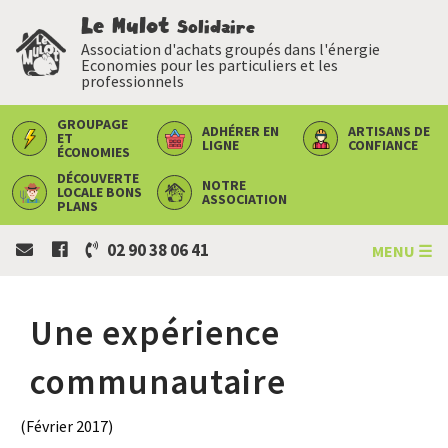
Le Mulot
Solidaire
Association d'achats groupés dans l'énergie
Economies pour les particuliers et les
professionnels
GROUPAGE
ADHÉRER
EN
ARTISANS
DE
ET
LIGNE
CONFIANCE
ÉCONOMIES
DÉCOUVERTE
NOTRE
LOCALE
BONS
ASSOCIATION
PLANS
02 90 38 06 41
MENU ☰
Une expérience
communautaire
(Février 2017)