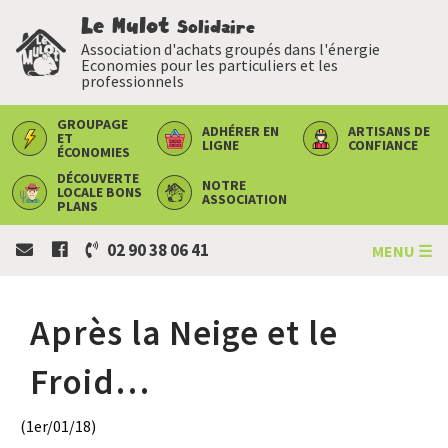
Le Mulot
Solidaire
Association d'achats groupés dans l'énergie
Economies pour les particuliers et les
professionnels
GROUPAGE
ADHÉRER
EN
ARTISANS
DE
ET
LIGNE
CONFIANCE
ÉCONOMIES
DÉCOUVERTE
NOTRE
LOCALE
BONS
ASSOCIATION
PLANS
02 90 38 06 41
MENU ☰
Après la Neige et le
Froid…
(1er/01/18)