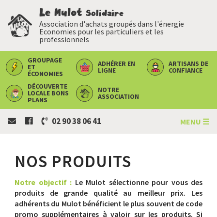
Le Mulot
Solidaire
Association d'achats groupés dans l'énergie
Economies pour les particuliers et les
professionnels
GROUPAGE
ADHÉRER
EN
ARTISANS
DE
ET
LIGNE
CONFIANCE
ÉCONOMIES
DÉCOUVERTE
NOTRE
LOCALE
BONS
ASSOCIATION
PLANS
02 90 38 06 41
MENU ☰
NOS PRODUITS
Notre objectif :
Le Mulot sélectionne pour vous des
produits de grande qualité au meilleur prix. Les
adhérents du Mulot bénéficient le plus souvent de code
promo supplémentaires à valoir sur les produits. Si