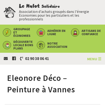
Le Mulot
Solidaire
Association d'achats groupés dans l'énergie
Economies pour les particuliers et les
professionnels
GROUPAGE
ADHÉRER
EN
ARTISANS
DE
ET
LIGNE
CONFIANCE
ÉCONOMIES
DÉCOUVERTE
NOTRE
LOCALE
BONS
ASSOCIATION
PLANS
02 90 38 06 41
MENU ☰
Eleonore Déco –
Peinture à Vannes