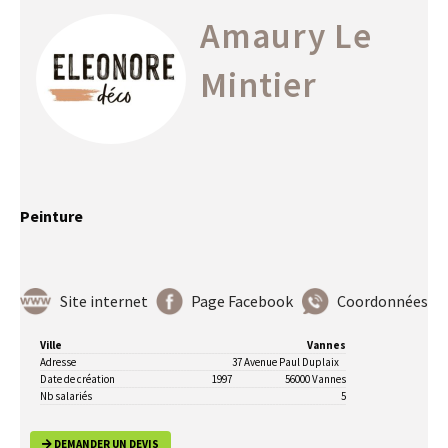
Amaury Le
Mintier
Peinture
Site internet
Page Facebook
Coordonnées
Ville
Vannes
Adresse
37 Avenue Paul Duplaix
Date de création
1997
56000 Vannes
Nb salariés
5
DEMANDER UN DEVIS