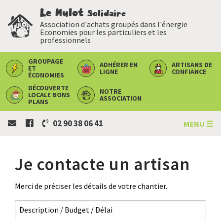
Le Mulot
Solidaire
Association d'achats groupés dans l'énergie
Economies pour les particuliers et les
professionnels
GROUPAGE
ADHÉRER
EN
ARTISANS
DE
ET
LIGNE
CONFIANCE
ÉCONOMIES
DÉCOUVERTE
NOTRE
LOCALE
BONS
ASSOCIATION
PLANS
02 90 38 06 41
MENU ☰
Je contacte un artisan
Merci de préciser les détails de votre chantier.