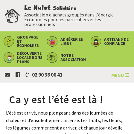
Le Mulot
Solidaire
Association d'achats groupés dans l'énergie
Economies pour les particuliers et les
professionnels
GROUPAGE
ADHÉRER
EN
ARTISANS
DE
ET
LIGNE
CONFIANCE
ÉCONOMIES
DÉCOUVERTE
NOTRE
LOCALE
BONS
ASSOCIATION
PLANS
02 90 38 06 41
MENU ☰
Ca y est l’été est là !
L’été est arrivé, nous plongeant dans des journées de
chaleur et d’ensoleillement intense. Les fruits, les fleurs,
les légumes commencent à arriver, et chaque jour dévoile