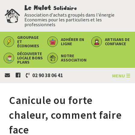
Le Mulot
Solidaire
Association d'achats groupés dans l'énergie
Economies pour les particuliers et les
professionnels
GROUPAGE
ADHÉRER
EN
ARTISANS
DE
ET
LIGNE
CONFIANCE
ÉCONOMIES
DÉCOUVERTE
NOTRE
LOCALE
BONS
ASSOCIATION
PLANS
02 90 38 06 41
MENU ☰
Canicule ou forte
chaleur, comment faire
face