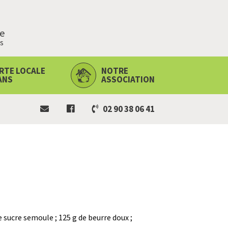
ie
s
RTE LOCALE
NOTRE
ANS
ASSOCIATION
02 90 38 06 41
 de sucre semoule ; 125 g de beurre doux ;