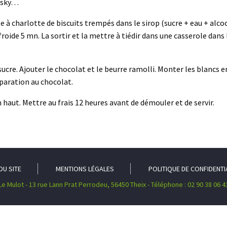
Wisky…
e à charlotte de biscuits trempés dans le sirop (sucre + eau + alcoo
froide 5 mn. La sortir et la mettre à tiédir dans une casserole dans 
sucre. Ajouter le chocolat et le beurre ramolli. Monter les blancs e
paration au chocolat.
 haut. Mettre au frais 12 heures avant de démouler et de servir.
DU SITE
MENTIONS LÉGALES
POLITIQUE DE CONFIDENTI
Le Mulot - 13 rue Lann Prat Perrodeu, 56450 Theix - Téléphone : 02 90 38 06 4