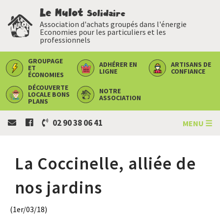
Le Mulot
Solidaire
Association d'achats groupés dans l'énergie
Economies pour les particuliers et les
professionnels
GROUPAGE
ADHÉRER
EN
ARTISANS
DE
ET
LIGNE
CONFIANCE
ÉCONOMIES
DÉCOUVERTE
NOTRE
LOCALE
BONS
ASSOCIATION
PLANS
02 90 38 06 41
MENU ☰
La Coccinelle, alliée de
nos jardins
(1er/03/18)