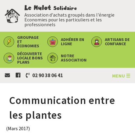
Le Mulot
Solidaire
Association d'achats groupés dans l'énergie
Economies pour les particuliers et les
professionnels
GROUPAGE
ADHÉRER
EN
ARTISANS
DE
ET
LIGNE
CONFIANCE
ÉCONOMIES
DÉCOUVERTE
NOTRE
LOCALE
BONS
ASSOCIATION
PLANS
02 90 38 06 41
MENU ☰
Communication entre
les plantes
(Mars 2017)