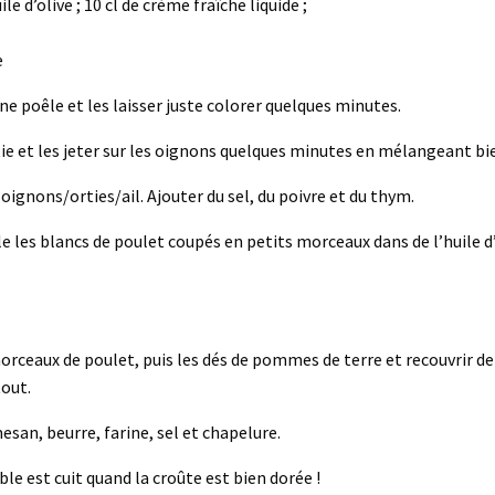
ile d’olive ; 10 cl de crème fraîche liquide ;
e
e poêle et les laisser juste colorer quelques minutes.
e et les jeter sur les oignons quelques minutes en mélangeant bien.
oignons/orties/ail. Ajouter du sel, du poivre et du thym.
le les blancs de poulet coupés en petits morceaux dans de l’huile d’
 morceaux de poulet, puis les dés de pommes de terre et recouvrir d
tout.
esan, beurre, farine, sel et chapelure.
le est cuit quand la croûte est bien dorée !