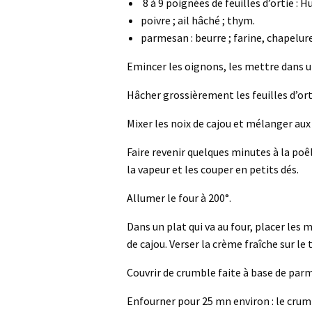
8 à 9 poignées de feuilles d’ortie : Hu
poivre ; ail hâché ; thym.
parmesan : beurre ; farine, chapelur
Emincer les oignons, les mettre dans un
Hâcher grossièrement les feuilles d’orti
Mixer les noix de cajou et mélanger aux 
Faire revenir quelques minutes à la poê
la vapeur et les couper en petits dés.
Allumer le four à 200°.
Dans un plat qui va au four, placer les
de cajou. Verser la crème fraîche sur le 
Couvrir de crumble faite à base de parm
Enfourner pour 25 mn environ : le crumb