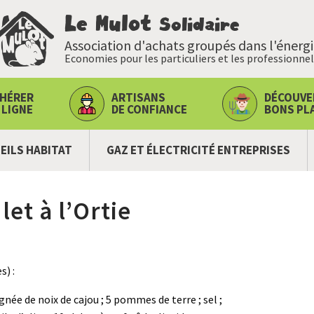
Le Mulot
Solidaire
Association d'achats groupés dans l'énerg
Economies pour les particuliers et les professionnel
HÉRER
ARTISANS
DÉCOUVE
 LIGNE
DE CONFIANCE
BONS PL
EILS HABITAT
GAZ ET ÉLECTRICITÉ ENTREPRISES
et à l’Ortie
s) :
gnée de noix de cajou ; 5 pommes de terre ; sel ;