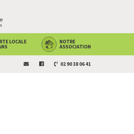
ie
s
RTE LOCALE
NOTRE
ANS
ASSOCIATION
02 90 38 06 41