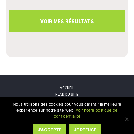
ACCUEIL
PLAN DU SITE
MENTIONS LÉGALES
Nous utilisons des cookies pour vous garantir la meilleure
POLITIQUE DE CONFIDENTIALITÉ
expérience sur notre site web.
Voir notre politique de
CONTACT
confidentialité
Le Mulot - 13 rue Lann Prat Perrodeu, 56450 Theix - Téléphone : 02 90
38 06 41
J'ACCEPTE
JE REFUSE