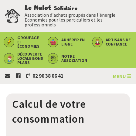
Le Mulot
Solidaire
Association d'achats groupés dans l'énergie
Economies pour les particuliers et les
professionnels
GROUPAGE
ADHÉRER
EN
ARTISANS
DE
ET
LIGNE
CONFIANCE
ÉCONOMIES
DÉCOUVERTE
NOTRE
LOCALE
BONS
ASSOCIATION
PLANS
02 90 38 06 41
MENU ☰
Calcul de votre
consommation