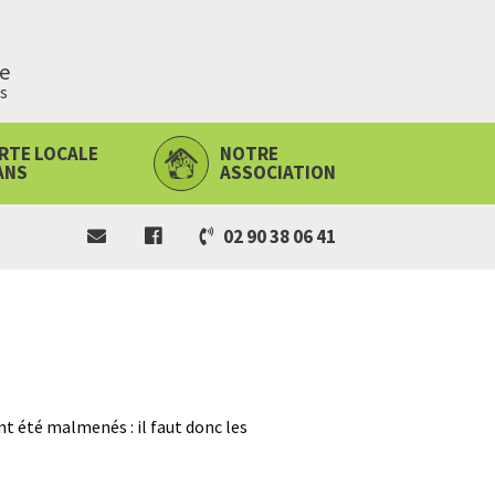
ie
s
RTE LOCALE
NOTRE
ANS
ASSOCIATION
02 90 38 06 41
 été malmenés : il faut donc les