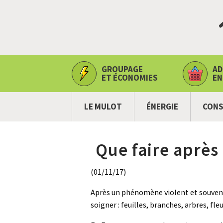
GROUPAGE
AD
ET ÉCONOMIES
EN
LE MULOT
ÉNERGIE
CONS
Que faire après
(01/11/17)
Après un phénomène violent et souvent
soigner : feuilles, branches, arbres, fle