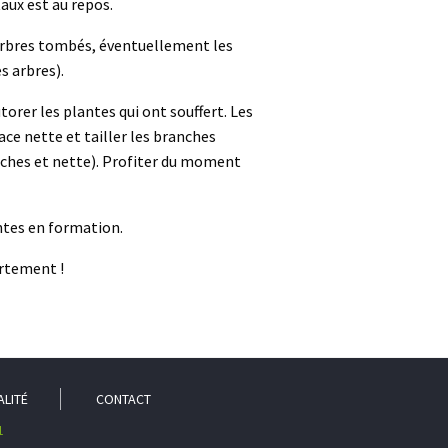
aux est au repos.
s arbres tombés, éventuellement les
s arbres).
utorer les plantes qui ont souffert. Les
ace nette et tailler les branches
ranches et nette). Profiter du moment
antes en formation.
ortement !
ALITÉ
CONTACT
1