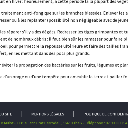
uit en hiver : heureusement, à cette période là la plupart des végét
re un traitement anti-fongique sur les branches blessées. Enlever le
dresser ou à les replanter (possibilité non négligeable avec de jeune
et les réparer s’il y a des dégâts. Redresser les tiges grimpantes et t
ent de nombreux débris : il faut bien sûr les ramasser pour faire pl
n oeil pour permettre la repousse ultérieure et faire des tailles f
fert, en les mettant dans des pots plus grands.
r éviter la propagation des bactéries sur les fruits, légumes et pl
age d’un orage ou d’une tempête pour ameublir la terre et pailler f
DU SITE
MENTIONS LÉGALES
POLITIQUE DE CONFIDENTI
Le Mulot - 13 rue Lann Prat Perrodeu, 56450 Theix - Téléphone : 02 90 38 06 4