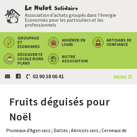
Le Mulot
Solidaire
Association d'achats groupés dans l'énergie
Economies pour les particuliers et les
professionnels
GROUPAGE
ADHÉRER
EN
ARTISANS
DE
ET
LIGNE
CONFIANCE
ÉCONOMIES
DÉCOUVERTE
NOTRE
LOCALE
BONS
ASSOCIATION
PLANS
02 90 38 06 41
MENU ☰
Fruits déguisés pour
Noël
Pruneaux d’Agen secs ; Dattes ; Abricots secs ; Cerneaux de