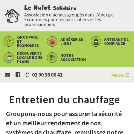
Le Mulot
Solidaire
Association d'achats groupés dans l'énergie
Economies pour les particuliers et les
professionnels
GROUPAGE
ADHÉRER
EN
ARTISANS
DE
ET
LIGNE
CONFIANCE
ÉCONOMIES
DÉCOUVERTE
NOTRE
LOCALE
BONS
ASSOCIATION
PLANS
02 90 38 06 41
MENU ☰
Entretien du chauffage
Groupons-nous pour assurer la sécurité
et un meilleur rendement de nos
systèmes de chauffage, remplissez notre