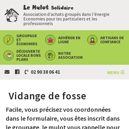
Le Mulot
Solidaire
Association d'achats groupés dans l'énergie
Economies pour les particuliers et les
professionnels
GROUPAGE
ADHÉRER
EN
ARTISANS
DE
ET
LIGNE
CONFIANCE
ÉCONOMIES
DÉCOUVERTE
NOTRE
LOCALE
BONS
ASSOCIATION
PLANS
02 90 38 06 41
MENU ☰
Vidange de fosse
Facile, vous précisez vos coordonnées
dans le formulaire, vous êtes inscrit dans
le groupage, le mulot vous rappelle pour