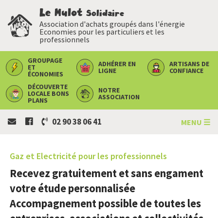
Le Mulot
Solidaire
Association d'achats groupés dans l'énergie
Economies pour les particuliers et les
professionnels
GROUPAGE
ADHÉRER
EN
ARTISANS
DE
ET
LIGNE
CONFIANCE
ÉCONOMIES
DÉCOUVERTE
NOTRE
LOCALE
BONS
ASSOCIATION
PLANS
02 90 38 06 41
MENU ☰
Gaz et Electricité pour les professionnels
Recevez gratuitement et sans engament
votre étude personnalisée
Accompagnement possible de toutes les