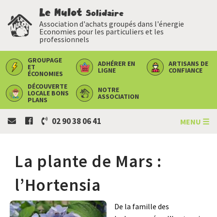
Le Mulot
Solidaire
Association d'achats groupés dans l'énergie
Economies pour les particuliers et les
professionnels
GROUPAGE
ADHÉRER
EN
ARTISANS
DE
ET
LIGNE
CONFIANCE
ÉCONOMIES
DÉCOUVERTE
NOTRE
LOCALE
BONS
ASSOCIATION
PLANS
02 90 38 06 41
MENU ☰
La plante de Mars :
l’Hortensia
De la famille des