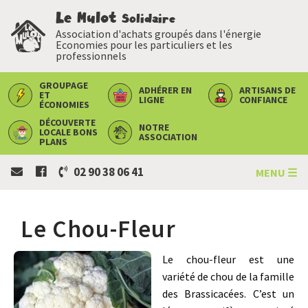
Le Mulot
Solidaire
Association d'achats groupés dans l'énergie
Economies pour les particuliers et les
professionnels
GROUPAGE
ADHÉRER
EN
ARTISANS
DE
ET
LIGNE
CONFIANCE
ÉCONOMIES
DÉCOUVERTE
NOTRE
LOCALE
BONS
ASSOCIATION
PLANS
02 90 38 06 41
MENU ☰
Le Chou-Fleur
Le chou-fleur est une
variété de chou de la famille
des Brassicacées. C’est un