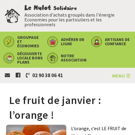
Le Mulot
Solidaire
Association d'achats groupés dans l'énergie
Economies pour les particuliers et les
professionnels
GROUPAGE
ADHÉRER
EN
ARTISANS
DE
ET
LIGNE
CONFIANCE
ÉCONOMIES
DÉCOUVERTE
NOTRE
LOCALE
BONS
ASSOCIATION
PLANS
02 90 38 06 41
MENU ☰
Le fruit de janvier :
l’orange !
L’orange, c’est LE FRUIT de