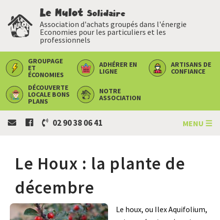
Le Mulot
Solidaire
Association d'achats groupés dans l'énergie
Economies pour les particuliers et les
professionnels
GROUPAGE
ADHÉRER
EN
ARTISANS
DE
ET
LIGNE
CONFIANCE
ÉCONOMIES
DÉCOUVERTE
NOTRE
LOCALE
BONS
ASSOCIATION
PLANS
02 90 38 06 41
MENU ☰
Le Houx : la plante de
décembre
Le houx, ou Ilex Aquifolium,