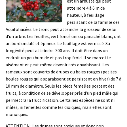
est un arbuste qui peut
atteindre 4 à 6 m de
hauteur, à feuillage
persistant de la famille des
Aquifoliacées. Le tronc peut atteindre la grosseur de celui
d’un arbre. Les feuilles, vert foncé uni ou panaché blanc, ont
un bord ondulé et épineux. Le feuillage est vernissé. Sa
longévité peut atteindre 300 ans. Il doit être dans un
endroit un peu humide et pas trop froid. Il se marcotte
aisément et peut même devenir très envahissant. Les
rameaux sont couverts de drupes ou baies rouges (petites
boules rouges qui apparaissent et persistent en hiver) de 7 à
10 mm de diamètre. Seuls les pieds femelles portent des
fruits, à condition de se développer près d’un pied mâle qui
permettra la fructification. Certaines espèces ne sont ni
mâles, ni femelles comme les dioïques, mais elles sont
monoïques.
ATTENTION : Les drupes sont toxiques et donc non