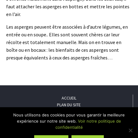
faut attacher les asperges en bottes et mettre les pointes
en l’air.
Les asperges peuvent être associées à d’autre légumes, en
entrée ou en soupe.. Elles sont souvent chères car leur
récolte est totalement manuelle. Mais on en trouve en
boîte ou en bocaux : les bienfaits de ces asperges sont
presque équivalents à ceux des asperges fraîches…
ACCUEIL
PLAN DU SITE
MENTIONS LÉGALES
Nous utilisons des cookies pour vous garantir la meilleure
POLITIQUE DE CONFIDENTIALITÉ
expérience sur notre site web.
Voir notre politique de
CONTACT
confidentialité
Le Mulot - 13 rue Lann Prat Perrodeu, 56450 Theix - Téléphone : 02 90