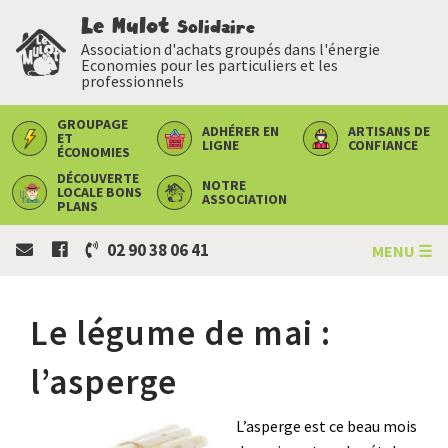
Le Mulot
Solidaire
Association d'achats groupés dans l'énergie
Economies pour les particuliers et les
professionnels
GROUPAGE
ADHÉRER
EN
ARTISANS
DE
ET
LIGNE
CONFIANCE
ÉCONOMIES
DÉCOUVERTE
NOTRE
LOCALE
BONS
ASSOCIATION
PLANS
02 90 38 06 41
MENU ☰
Le légume de mai :
l’asperge
L’asperge est ce beau mois