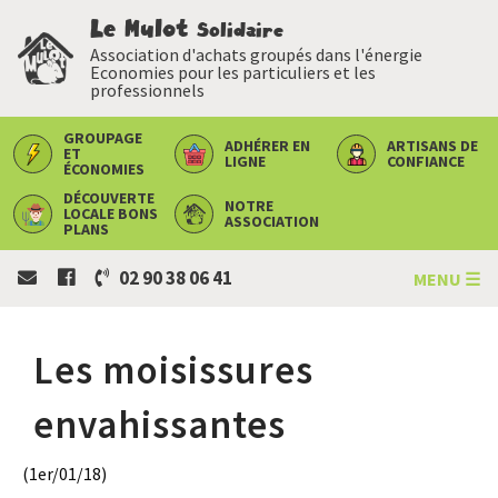
Le Mulot
Solidaire
Association d'achats groupés dans l'énergie
Economies pour les particuliers et les
professionnels
GROUPAGE
ADHÉRER
EN
ARTISANS
DE
ET
LIGNE
CONFIANCE
ÉCONOMIES
DÉCOUVERTE
NOTRE
LOCALE
BONS
ASSOCIATION
PLANS
02 90 38 06 41
MENU ☰
Les moisissures
envahissantes
(1er/01/18)