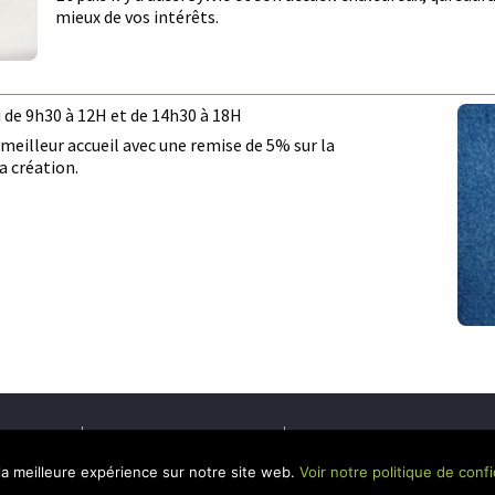
mieux de vos intérêts.
i de 9h30 à 12H et de 14h30 à 18H
 meilleur accueil avec une remise de 5% sur la
a création.
DU SITE
MENTIONS LÉGALES
POLITIQUE DE CONFIDENTI
la meilleure expérience sur notre site web.
Voir notre politique de confi
Le Mulot - 13 rue Lann Prat Perrodeu, 56450 Theix - Téléphone : 02 90 38 06 4