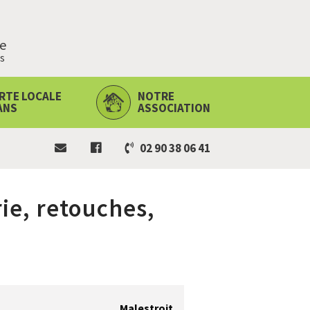
ie
s
RTE LOCALE
NOTRE
ANS
ASSOCIATION
02 90 38 06 41
ie, retouches,
Malestroit