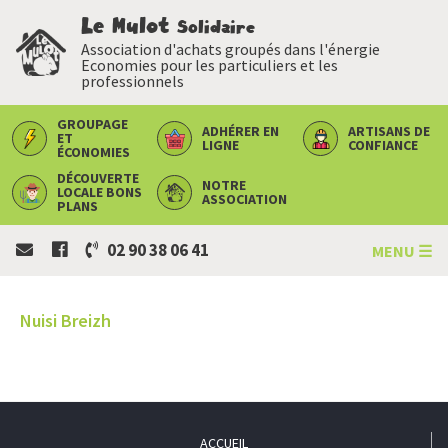
Le Mulot
Solidaire
Association d'achats groupés dans l'énergie
Economies pour les particuliers et les
professionnels
GROUPAGE
ADHÉRER
EN
ARTISANS
DE
ET
LIGNE
CONFIANCE
ÉCONOMIES
DÉCOUVERTE
NOTRE
LOCALE
BONS
ASSOCIATION
PLANS
02 90 38 06 41
MENU ☰
Nuisi Breizh
ACCUEIL