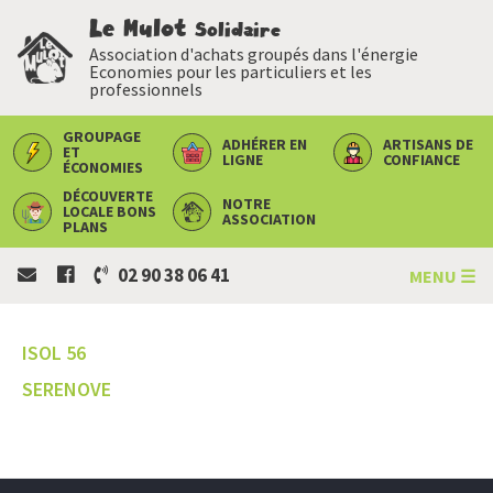
Le Mulot
Solidaire
Association d'achats groupés dans l'énergie
Economies pour les particuliers et les
professionnels
GROUPAGE
ADHÉRER
EN
ARTISANS
DE
ET
LIGNE
CONFIANCE
ÉCONOMIES
DÉCOUVERTE
NOTRE
LOCALE
BONS
ASSOCIATION
PLANS
02 90 38 06 41
MENU ☰
ISOL 56
SERENOVE