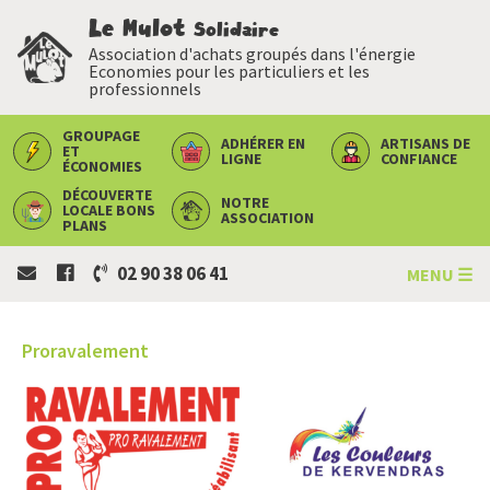
Le Mulot
Solidaire
Association d'achats groupés dans l'énergie
Economies pour les particuliers et les
professionnels
GROUPAGE
ADHÉRER
EN
ARTISANS
DE
ET
LIGNE
CONFIANCE
ÉCONOMIES
DÉCOUVERTE
NOTRE
LOCALE
BONS
ASSOCIATION
PLANS
02 90 38 06 41
MENU ☰
Proravalement