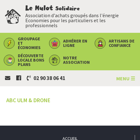
Le Mulot
Solidaire
Association d'achats groupés dans l'énergie
Economies pour les particuliers et les
professionnels
GROUPAGE
ADHÉRER
EN
ARTISANS
DE
ET
LIGNE
CONFIANCE
ÉCONOMIES
DÉCOUVERTE
NOTRE
LOCALE
BONS
ASSOCIATION
PLANS
02 90 38 06 41
MENU ☰
ABC ULM & DRONE
ACCUEIL