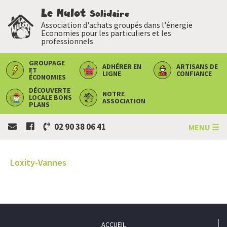
Le Mulot
Solidaire
Association d'achats groupés dans l'énergie
Economies pour les particuliers et les
professionnels
GROUPAGE
ADHÉRER
EN
ARTISANS
DE
ET
LIGNE
CONFIANCE
ÉCONOMIES
DÉCOUVERTE
NOTRE
LOCALE
BONS
ASSOCIATION
PLANS
02 90 38 06 41
MENU ☰
Loxity-Vannes
ACCUEIL