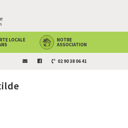
ie
s
RTE LOCALE
NOTRE
ANS
ASSOCIATION
02 90 38 06 41
tilde