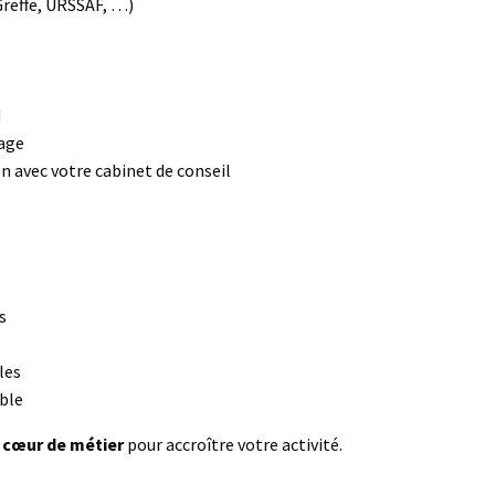
Greffe, URSSAF, …)
d
vage
en avec votre cabinet de conseil
s
les
ble
 cœur de métier
pour accroître votre activité.