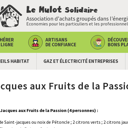
Le Mulot
Solidaire
Association d'achats groupés dans l'énerg
Economies pour les particuliers et les professionnel
HÉRER
ARTISANS
DÉCOUVE
 LIGNE
DE CONFIANCE
BONS PL
EILS HABITAT
GAZ ET ÉLECTRICITÉ ENTREPRISES
acques aux Fruits de la Pass
-Jacques aux Fruits de la Passion (4 personnes) :
de Saint-jacques ou noix de Pétoncle ; 2 citrons verts ; 2 citrons jau