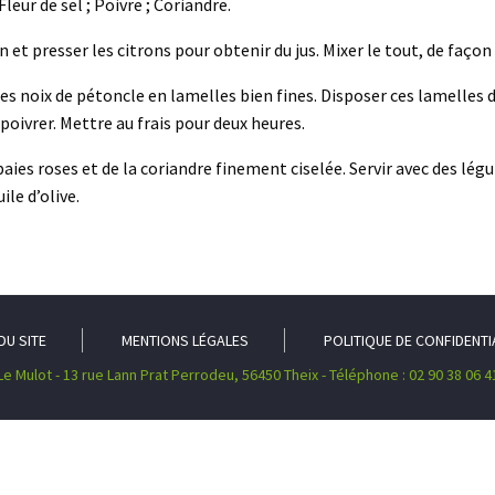
Fleur de sel ; Poivre ; Coriandre.
n et presser les citrons pour obtenir du jus. Mixer le tout, de façon 
s noix de pétoncle en lamelles bien fines. Disposer ces lamelles da
 poivrer. Mettre au frais pour deux heures.
aies roses et de la coriandre finement ciselée. Servir avec des lé
ile d’olive.
DU SITE
MENTIONS LÉGALES
POLITIQUE DE CONFIDENTI
Le Mulot - 13 rue Lann Prat Perrodeu, 56450 Theix - Téléphone : 02 90 38 06 4