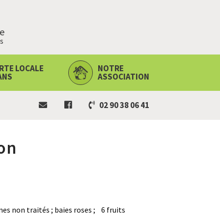
ie
s
RTE LOCALE
NOTRE
ANS
ASSOCIATION
02 90 38 06 41
ion
nes non traités ; baies roses ; 6 fruits