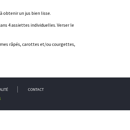
à obtenir un jus bien lisse.
ns 4 assiettes individuelles. Verser le
gumes râpés, carottes et/ou courgettes,
ALITÉ
CONTACT
1