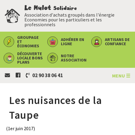
Le Mulot
Solidaire
Association d'achats groupés dans l'énergie
Economies pour les particuliers et les
professionnels
GROUPAGE
ADHÉRER
EN
ARTISANS
DE
ET
LIGNE
CONFIANCE
ÉCONOMIES
DÉCOUVERTE
NOTRE
LOCALE
BONS
ASSOCIATION
PLANS
02 90 38 06 41
MENU ☰
Les nuisances de la
Taupe
(1er juin 2017)