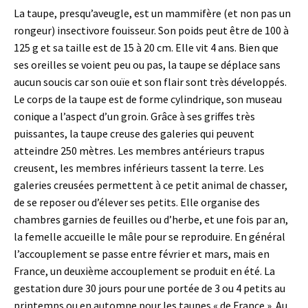
La taupe, presqu’aveugle, est un mammifère (et non pas un
rongeur) insectivore fouisseur. Son poids peut être de 100 à
125 g et sa taille est de 15 à 20 cm. Elle vit 4 ans. Bien que
ses oreilles se voient peu ou pas, la taupe se déplace sans
aucun soucis car son ouïe et son flair sont très développés.
Le corps de la taupe est de forme cylindrique, son museau
conique a l’aspect d’un groin. Grâce à ses griffes très
puissantes, la taupe creuse des galeries qui peuvent
atteindre 250 mètres. Les membres antérieurs trapus
creusent, les membres inférieurs tassent la terre. Les
galeries creusées permettent à ce petit animal de chasser,
de se reposer ou d’élever ses petits. Elle organise des
chambres garnies de feuilles ou d’herbe, et une fois par an,
la femelle accueille le mâle pour se reproduire. En général
l’accouplement se passe entre février et mars, mais en
France, un deuxième accouplement se produit en été. La
gestation dure 30 jours pour une portée de 3 ou 4 petits au
printemps ou en automne pour les taupes « de France ». Au