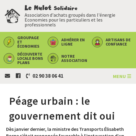
Le Mulot
Solidaire
Association d'achats groupés dans l'énergie
Economies pour les particuliers et les
professionnels
GROUPAGE
ADHÉRER
EN
ARTISANS
DE
ET
LIGNE
CONFIANCE
ÉCONOMIES
DÉCOUVERTE
NOTRE
LOCALE
BONS
ASSOCIATION
PLANS
02 90 38 06 41
MENU ☰
Péage urbain : le
gouvernement dit oui
Dès janvier dernier, la ministre des Transports Élisabeth
Borne s’était prononcée favorable à l’instauration d’un