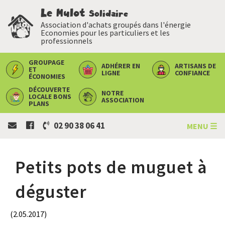
Le Mulot
Solidaire
Association d'achats groupés dans l'énergie
Economies pour les particuliers et les
professionnels
GROUPAGE
ADHÉRER
EN
ARTISANS
DE
ET
LIGNE
CONFIANCE
ÉCONOMIES
DÉCOUVERTE
NOTRE
LOCALE
BONS
ASSOCIATION
PLANS
02 90 38 06 41
MENU ☰
Petits pots de muguet à
déguster
(2.05.2017)