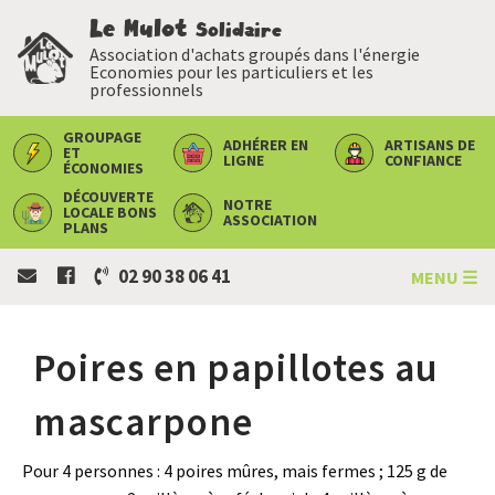
Le Mulot
Solidaire
Association d'achats groupés dans l'énergie
Economies pour les particuliers et les
professionnels
GROUPAGE
ADHÉRER
EN
ARTISANS
DE
ET
LIGNE
CONFIANCE
ÉCONOMIES
DÉCOUVERTE
NOTRE
LOCALE
BONS
ASSOCIATION
PLANS
02 90 38 06 41
MENU ☰
Poires en papillotes au
mascarpone
Pour 4 personnes : 4 poires mûres, mais fermes ; 125 g de