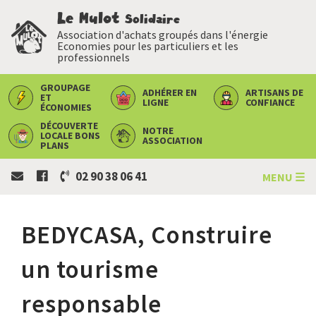
Le Mulot
Solidaire
Association d'achats groupés dans l'énergie
Economies pour les particuliers et les
professionnels
GROUPAGE
ADHÉRER
EN
ARTISANS
DE
ET
LIGNE
CONFIANCE
ÉCONOMIES
DÉCOUVERTE
NOTRE
LOCALE
BONS
ASSOCIATION
PLANS
02 90 38 06 41
MENU ☰
BEDYCASA, Construire
un tourisme
responsable