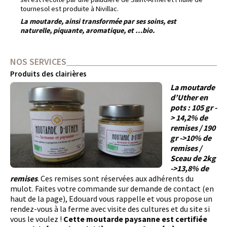
tournesol est produite à Nivillac.
La moutarde, ainsi transformée par ses soins, est
naturelle, piquante, aromatique, et …bio.
NOS SERVICES
Produits des clairières
L
a moutarde
d’Uther en
pots : 105 gr -
> 14,2% de
remises / 190
gr ->10% de
remises /
Sceau de 2kg
->13,8% de
remises
. Ces remises sont réservées aux adhérents du
mulot. Faites votre commande sur demande de contact (en
haut de la page), Edouard vous rappelle et vous propose un
rendez-vous à la ferme avec visite des cultures et du site si
vous le voulez !
Cette moutarde paysanne est certifiée