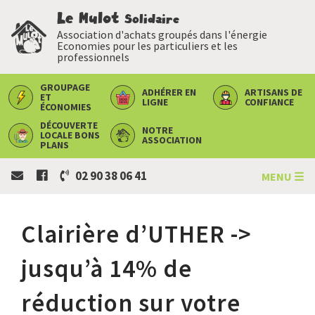
Le Mulot
Solidaire
Association d'achats groupés dans l'énergie
Economies pour les particuliers et les
professionnels
GROUPAGE
ADHÉRER
EN
ARTISANS
DE
ET
LIGNE
CONFIANCE
ÉCONOMIES
DÉCOUVERTE
NOTRE
LOCALE
BONS
ASSOCIATION
PLANS
02 90 38 06 41
MENU ☰
Clairière d’UTHER ->
jusqu’à 14% de
réduction sur votre