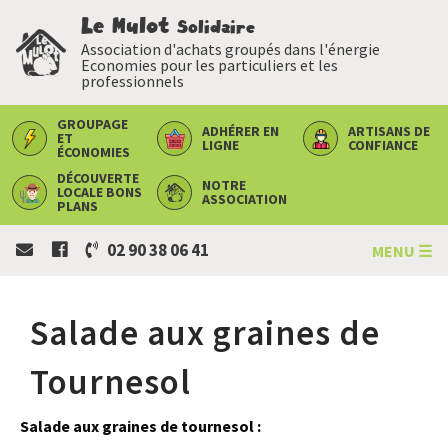
Le Mulot
Solidaire
Association d'achats groupés dans l'énergie
Economies pour les particuliers et les
professionnels
GROUPAGE
ADHÉRER
EN
ARTISANS
DE
ET
LIGNE
CONFIANCE
ÉCONOMIES
DÉCOUVERTE
NOTRE
LOCALE
BONS
ASSOCIATION
PLANS
02 90 38 06 41
MENU ☰
Salade aux graines de
Tournesol
Salade aux graines de tournesol :