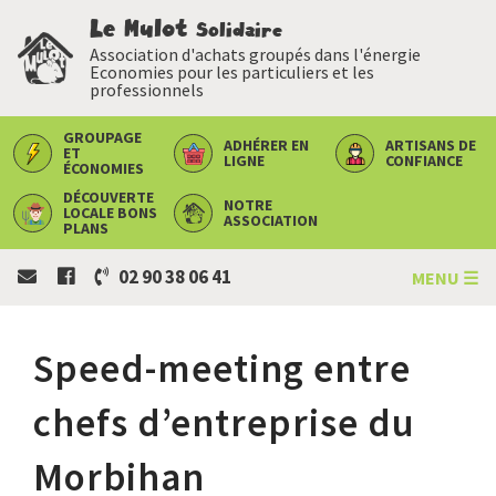
Le Mulot
Solidaire
Association d'achats groupés dans l'énergie
Economies pour les particuliers et les
professionnels
GROUPAGE
ADHÉRER
EN
ARTISANS
DE
ET
LIGNE
CONFIANCE
ÉCONOMIES
DÉCOUVERTE
NOTRE
LOCALE
BONS
ASSOCIATION
PLANS
02 90 38 06 41
MENU ☰
Speed-meeting entre
chefs d’entreprise du
Morbihan