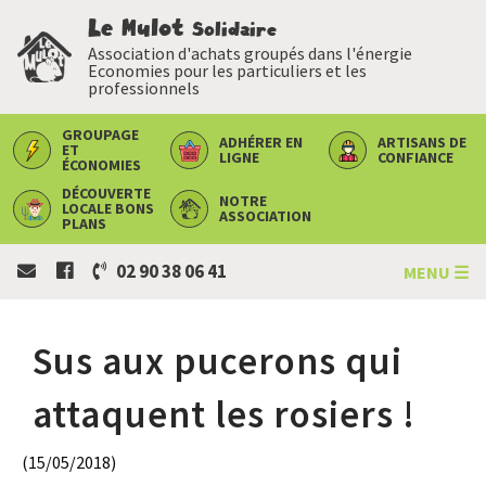
Le Mulot
Solidaire
Association d'achats groupés dans l'énergie
Economies pour les particuliers et les
professionnels
GROUPAGE
ADHÉRER
EN
ARTISANS
DE
ET
LIGNE
CONFIANCE
ÉCONOMIES
DÉCOUVERTE
NOTRE
LOCALE
BONS
ASSOCIATION
PLANS
02 90 38 06 41
MENU ☰
Sus aux pucerons qui
attaquent les rosiers !
(15/05/2018)