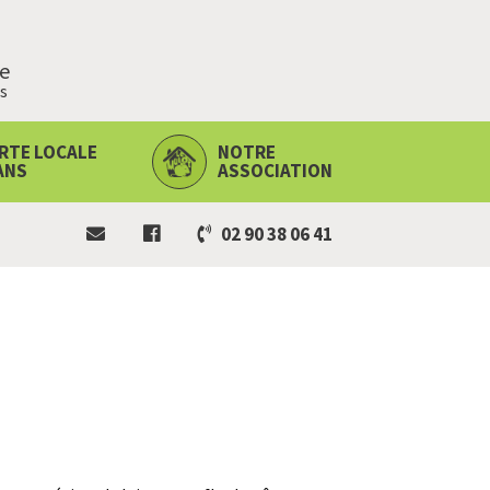
ie
s
RTE LOCALE
NOTRE
ANS
ASSOCIATION
02 90 38 06 41