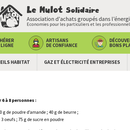
Le Mulot
Solidaire
Association d'achats groupés dans l'énerg
Economies pour les particuliers et les professionnel
HÉRER
ARTISANS
DÉCOUVE
 LIGNE
DE CONFIANCE
BONS PL
EILS HABITAT
GAZ ET ÉLECTRICITÉ ENTREPRISES
e
 6 à 8 personnes :
70 g de poudre d’amande ; 40 g de beurre ;
; 3 oeufs ; 75 g de sucre en poudre