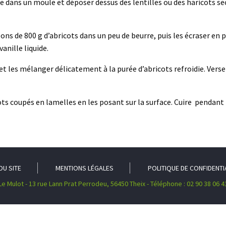
te dans un moule et déposer dessus des lentilles ou des haricots sec
ons de 800 g d’abricots dans un peu de beurre, puis les écraser en p
anille liquide.
 les mélanger délicatement à la purée d’abricots refroidie. Verser 
cots coupés en lamelles en les posant sur la surface. Cuire pendant
DU SITE
MENTIONS LÉGALES
POLITIQUE DE CONFIDENTI
Le Mulot - 13 rue Lann Prat Perrodeu, 56450 Theix - Téléphone : 02 90 38 06 4